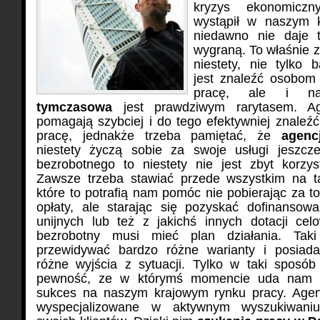
kryzys ekonomiczn
wystąpił w naszym k
niedawno nie daje 
wygraną. To właśnie 
niestety, nie tylko 
jest znaleźć osobom
pracę, ale i 
tymczasowa
jest prawdziwym rarytasem.
A
pomagają szybciej i do tego efektywniej znaleź
pracę, jednakże trzeba pamiętać, że
agenc
niestety życzą sobie za swoje usługi jeszcze
bezrobotnego to niestety nie jest zbyt korzys
Zawsze trzeba stawiać przede wszystkim na ta
które to potrafią nam pomóc nie pobierając za to
opłaty, ale starając się pozyskać dofinansowa
unijnych lub też z jakichś innych dotacji ce
bezrobotny musi mieć plan działania. Tak
przewidywać bardzo różne warianty i posiada
różne wyjścia z sytuacji. Tylko w taki sposó
pewność, ze w którymś momencie uda nam s
sukces na naszym krajowym rynku pracy. Agen
wyspecjalizowane w aktywnym wyszukiwani